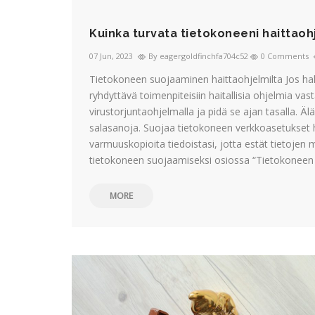
Kuinka turvata tietokoneeni haittaoh
07 Jun, 2023
By eagergoldfinchfa704c52
0 Comments
Tietokoneen suojaaminen haittaohjelmilta Jos halu
ryhdyttävä toimenpiteisiin haitallisia ohjelmia va
virustorjuntaohjelmalla ja pidä se ajan tasalla. Äl
salasanoja. Suojaa tietokoneen verkkoasetukset ha
varmuuskopioita tiedoistasi, jotta estät tietoj
tietokoneen suojaamiseksi osiossa “Tietokoneen
MORE