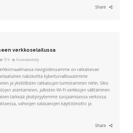
Share
iseen verkkoselailussa
0
Kuvankäsittely
Verkkomaailmassa navigoidessamme on ratkaisevan
avanlaatuinen näkökohta kyberturvallisuutemme
 ja yksilöllisten ratkaisujen tunnistaminen niihin. Siksi
stojen asentaminen, julkisten Wi-Fi-verkkojen välttäminen
aisen tärkeää yksityisyytemme suojaamisessa verkossa.
vattaessa, vahvojen salasanojen käyttöönotto ja
Share