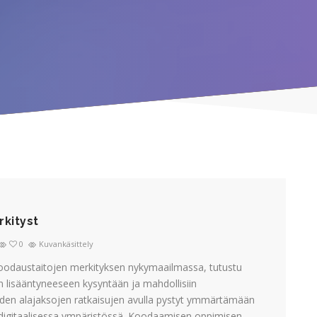
rkityst
0
Kuvankäsittely
oodaustaitojen merkityksen nykymaailmassa, tutustu
 lisääntyneeseen kysyntään ja mahdollisiin
iden alajaksojen ratkaisujen avulla pystyt ymmärtämään
digitaalisessa ympäristössä. Koodaamisen oppimisen