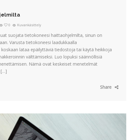
jelmilta
0
Kuvankäsittely
at suojata tietokoneesi haittaohjelmilta, sinun on
staan. Varusta tietokoneesi laadukkaalla
ä koskaan lataa epäilyttäviä tiedostoja tai käytä heikkoja
kkeroinnin välttämiseksi. Luo lopuksi säännöllisiä
en menettämisen. Nämä ovat keskeiset menetelmät
 […]
Share