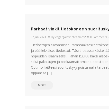
Parhaat vinkit tietokoneen suoritus
07 Jun, 2023
By eagergoldfinchfa704c52
0 Comments
Tiedostojen siivoaminen Parantaaksesi tietokonee
ja päällekkäiset tiedostot. Tässä osassa käsitellää
nopeuden lisäämiseksi. Tähän kuuluu kaksi alaosio
sekä pakattujen ja pakkaamattomien tiedostojen 
Optimoi laitteesi suorituskyky poistamalla tarpee
oppaassa […]
MORE