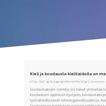
Kieli ja koodausta kielitaidolla on me
07 Jun, 2023
By eagergoldfinchfa704c52
0 Comments
Koodaustaitojen merkitys Jos haluat ymmärtää k
koodauksen oppimisen hyötyihin, koodaustaitojen
työmahdollisuuksiin teknologiateollisuudessa. Nä
koodaamisen merkityksen nopeasti kehittyvässä 