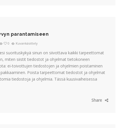
kyvyn parantamiseen
0
Kuvankäsittely
si suorituskykyä sinun on siivottava kaikki tarpeettomat
n, miten siistit tiedostot ja ohjelmat tietokoneen
ta: ei-toivottujen tiedostojen ja ohjelmien poistaminen
pakkaaminen. Poista tarpeettomat tiedostot ja ohjelmat
ttomia tiedostoja ja ohjelmia. Tässä kuusivaiheisessa
Share