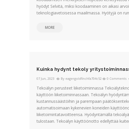
hyödyt Selvitä, miksi koodaaminen on aikasi arvoi
teknologiavetoisessa maailmassa. Hyötyjä on run
MORE
Kuinka hydynt tekoly yritystoiminnas
07 Jun, 2023
By eagergoldfinchfa704c52
0 Comments
Tekoälyn perusteet liiketoiminnassa Tekoälytekno
käyttöön liiketoiminnassaan. Tekoälyn hyödyntä
kustannussäästöihin ja parempaan päätöksenteko
automatisoimaan kykenevien koneiden käyttöönot
liiketoimintatavoitteensa. Hyödyntämällä tekoälyä 
tulostaan. Tekoälyn käyttöönotto edellyttää kuit