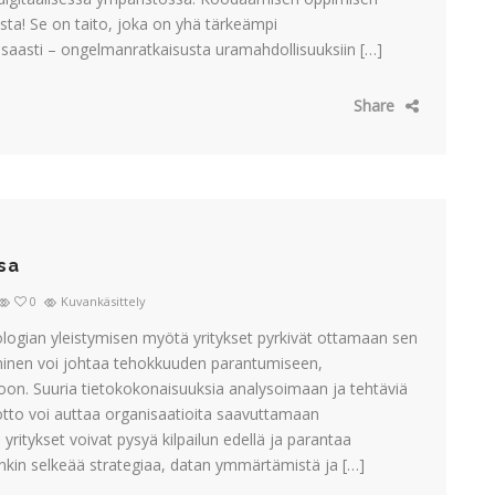
sta! Se on taito, joka on yhä tärkeämpi
saasti – ongelmanratkaisusta uramahdollisuuksiin […]
Share
sa
0
Kuvankäsittely
logian yleistymisen myötä yritykset pyrkivät ottamaan sen
minen voi johtaa tehokkuuden parantumiseen,
on. Suuria tietokokonaisuuksia analysoimaan ja tehtäviä
to voi auttaa organisaatioita saavuttamaan
yritykset voivat pysyä kilpailun edellä ja parantaa
enkin selkeää strategiaa, datan ymmärtämistä ja […]