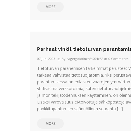
MORE
Parhaat vinkit tietoturvan parantam
07 Jun, 2023
By eagergoldfinchfa704c52
0 Comments
Tietoturvan paranemisen tärkeimmät perusteet 
tärkeää vahvistaa tietosuojatoimia. Yksi perust
parantamisessa on erilaisten vaarojen ymmärtäminen
yhdistelmä verkkotoimia, kuten tietoturvaohjelmi
ja monitekijätodennuksen käyttäminen, on olenn
Lisäksi varovaisuus ei-toivottuja sähköposteja a
pankkitapahtumien säännöllinen seuranta […]
MORE